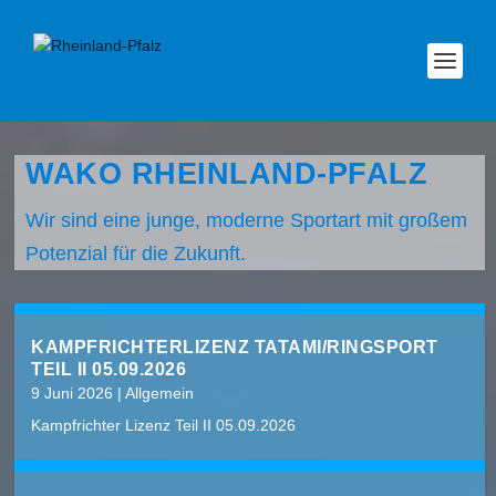
WAKO RHEINLAND-PFALZ
Wir sind eine junge, moderne Sportart mit großem
Potenzial für die Zukunft.
KAMPFRICHTERLIZENZ TATAMI/RINGSPORT
TEIL II 05.09.2026
9 Juni 2026
|
Allgemein
Kampfrichter Lizenz Teil II 05.09.2026