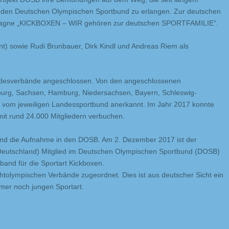
 den Deutschen Olympischen Sportbund zu erlangen. Zur deutschen
kampagne „KICKBOXEN – WIR gehören zur deutschen SPORTFAMILIE“.
t) sowie Rudi Brunbauer, Dirk Kindl und Andreas Riem als
ndesverbände angeschlossen. Von den angeschlossenen
urg, Sachsen, Hamburg, Niedersachsen, Bayern, Schleswig-
n vom jeweiligen Landessportbund anerkannt. Im Jahr 2017 konnte
it rund 24.000 Mitgliedern verbuchen.
nd die Aufnahme in den DOSB. Am 2. Dezember 2017 ist der
eutschland) Mitglied im Deutschen Olympischen Sportbund (DOSB)
band für die Sportart Kickboxen.
tolympischen Verbände zugeordnet. Dies ist aus deutscher Sicht ein
mmer noch jungen Sportart.