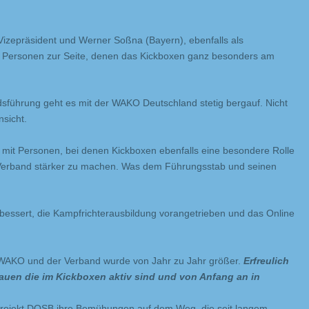
izepräsident und Werner Soßna (Bayern), ebenfalls als
re Personen zur Seite, denen das Kickboxen ganz besonders am
dsführung geht es mit der WAKO Deutschland stetig bergauf. Nicht
nsicht.
 mit Personen, bei denen Kickboxen ebenfalls eine besondere Rolle
n Verband stärker zu machen. Was dem Führungsstab und seinen
bessert, die Kampfrichterausbildung vorangetrieben und das Online
WAKO und der Verband wurde von Jahr zu Jahr größer.
Erfreulich
auen die im Kickboxen aktiv sind und von Anfang an in
Projekt DOSB ihre Bemühungen auf dem Weg, die seit langem