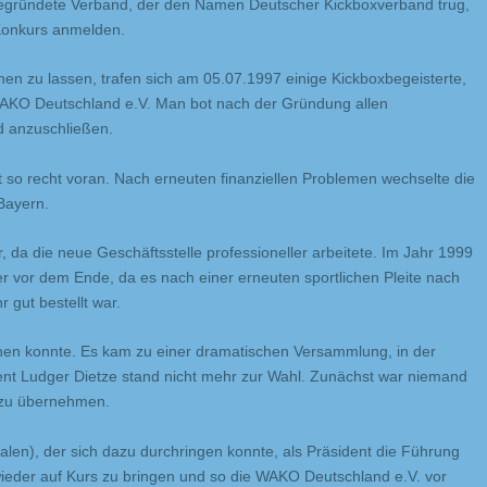
gegründete Verband, der den Namen Deutscher Kickboxverband trug,
Konkurs anmelden.
en zu lassen, trafen sich am 05.07.1997 einige Kickboxbegeisterte,
 WAKO Deutschland e.V. Man bot nach der Gründung allen
d anzuschließen.
so recht voran. Nach erneuten finanziellen Problemen wechselte die
Bayern.
, da die neue Geschäftsstelle professioneller arbeitete. Im Jahr 1999
 vor dem Ende, da es nach einer erneuten sportlichen Pleite nach
 gut bestellt war.
gehen konnte. Es kam zu einer dramatischen Versammlung, in der
nt Ludger Dietze stand nicht mehr zur Wahl. Zunächst war niemand
 zu übernehmen.
alen), der sich dazu durchringen konnte, als Präsident die Führung
eder auf Kurs zu bringen und so die WAKO Deutschland e.V. vor