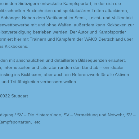
e in den Siebzigern entwickelte Kampfsportart, in der sich die
litzschnellen Boxtechniken und spektakulären Tritten attackieren,
 Anhänger. Neben dem Wettkampf im Semi-, Leicht- und Vollkontakt
menwettbewerbe mit und ohne Waffen, außerdem kann Kickboxen zur
elbstverteidigung betrieben werden. Der Autor und Kampfsportler
formiert hier mit Trainern und Kämpfern der WAKO Deutschland über
es Kickboxens.
den mit anschaulichen und detaillierten Bildsequenzen erläutert,
n, Internetseiten und Literatur runden den Band ab – ein idealer
Einstieg ins Kickboxen, aber auch ein Referenzwerk für alle Aktiven
- und Trittfähigkeiten verbessern wollen.
70032 Stuttgart
teidigung / SV – Die Hintergründe, SV – Vermeidung und Notwehr, SV –
ampfsportarten, etc.