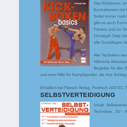
Das Kickboxen, ein
Kontrahenten mit b
findet immer mehr
gibt es auch For
Fitness und zur S
Christoph Delp in
alle Grundlagen d
Alle Techniken wer
hilfreiche Adresse
Begleiter für den 
und eine Hilfe für Kampfsportler, die ihre Schlag
Erhältlich bei Pietsch Verlag, Postfach 103743, 
SELBSTVERTEIDIGUNG
Inhalt: Selbstver
Techniken, SV – K