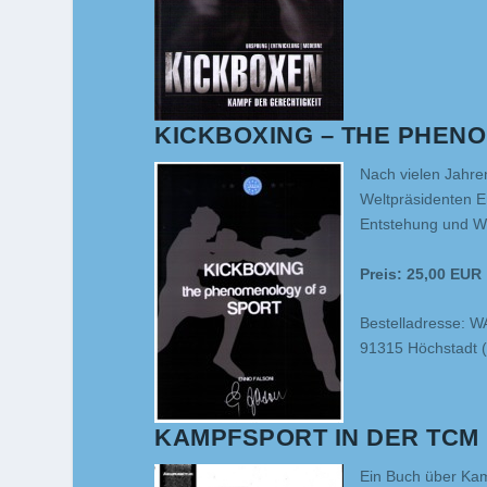
KICKBOXING – THE PHEN
Nach vielen Jahr
Weltpräsidenten En
Entstehung und We
Preis: 25,00 EUR
Bestelladresse: W
91315 Höchstadt 
KAMPFSPORT IN DER TCM
Ein Buch über Kam