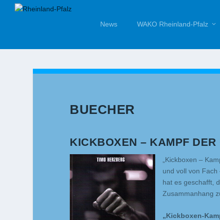
News
WAKO Rheinland-Pfalz
BUECHER
KICKBOXEN – KAMPF DER
„Kickboxen – Kamp
und voll von Fach
hat es geschafft,
Zusammanhang zu s
„Kickboxen-Kamp