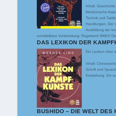
Inhalt: Geschicht
Medizinische Aspe
Technik und Takti
Handlungen, Der L
Ausbildung der ko
unmittelbare Vorbereitung, Regelwerk WAKO Deu
DAS LEXIKON DER KAMPF
Ein Lexikon über 
Inhalt: Chinesisch
Schrift und Sprac
Entstehung. Ein u
BUSHIDO – DIE WELT DE