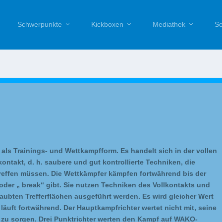
Schwerpunkte
Kickboxen
Mediathek
Se
 als Trainings- und Wettkampfform. Es handelt sich in der vollen
takt, d. h. saubere und gut kontrollierte Techniken, die
 treffen müssen. Die Wettkämpfer kämpfen fortwährend bis der
er „ break“ gibt. Sie nutzen Techniken des Vollkontakts und
erlaubten Trefferflächen ausgeführt werden. Es wird gleicher Wert
läuft fortwährend. Der Hauptkampfrichter wertet nicht mit, seine
n zu sorgen. Drei Punktrichter werten den Kampf auf WAKO-