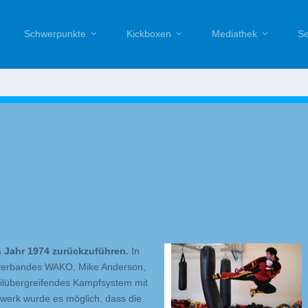
Schwerpunkte
Kickboxen
Mediathek
Se
s Jahr 1974 zurückzuführen.
In
ltverbandes WAKO, Mike Anderson,
tilübergreifendes Kampfsystem mit
lwerk wurde es möglich, dass die