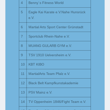
4
Benny´s Fitness World
5
Eagle Kai Karate e.V.Nahe Hunsrück
e.V.
6
Martial Arts Sport Center Grünstadt
7
Sportclub Rhein-Nahe e.V.
8
MUANG GULARB GYM e.V.
9
TSV 1910 Uelversheim e.V.
10
KBT KIBO
11
MartialArts Team Pfalz e.V.
12
Black Belt Kampfkunstakademie
13
PSV Mainz e.V.
14
TV Oppenheim 1846/Fight Team e.V.