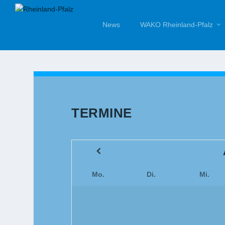
News
WAKO Rheinland-Pfalz
TERMINE
Mo.
Di.
Mi.