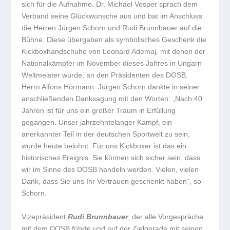
sich für die Aufnahme
.
Dr. Michael Vesper sprach dem
Verband seine Glückwünsche aus und bat im Anschluss
die Herren Jürgen Schorn und Rudi Brunnbauer auf die
Bühne. Diese übergaben als symbolisches Geschenk die
Kickboxhandschuhe von Leonard Ademaj, mit denen der
Nationalkämpfer im November dieses Jahres in Ungarn
Weltmeister wurde, an den Präsidenten des DOSB,
Herrn Alfons Hörmann. Jürgen Schorn dankte in seiner
anschließenden Danksagung mit den Worten: „Nach 40
Jahren ist für uns ein großer Traum in Erfüllung
gegangen. Unser jahrzehntelanger Kampf, ein
anerkannter Teil in der deutschen Sportwelt zu sein,
wurde heute belohnt. Für uns Kickboxer ist das ein
historisches Ereignis. Sie können sich sicher sein, dass
wir im Sinne des DOSB handeln werden. Vielen, vielen
Dank, dass Sie uns Ihr Vertrauen geschenkt haben“, so
Schorn.
Vizepräsident
Rudi Brunnbauer
, der alle Vorgespräche
mit dem DOSB führte und auf der Zielgerade mit seinen