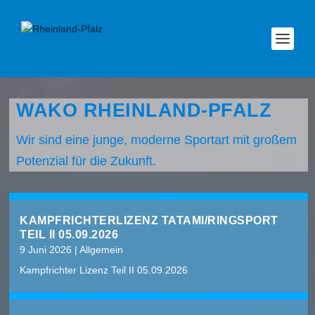
WAKO RHEINLAND-PFALZ
Wir sind eine junge, moderne Sportart mit großem
Potenzial für die Zukunft.
KAMPFRICHTERLIZENZ TATAMI/RINGSPORT
TEIL II 05.09.2026
9 Juni 2026
|
Allgemein
Kampfrichter Lizenz Teil II 05.09.2026