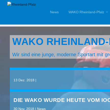
News
WAKO Rheinland-Pfalz
WAKO RHEINLAND-
Wir sind eine junge, moderne Sportart mit gr
13 Dez. 2018
|
DIE WAKO WURDE HEUTE VOM IO
30 Nov. 2018
|
News