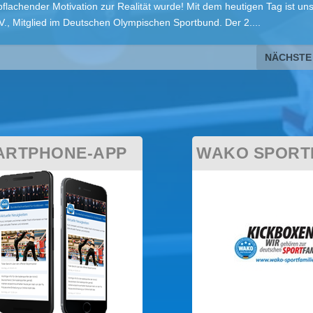
bflachender Motivation zur Realität wurde! Mit dem heutigen Tag ist un
, Mitglied im Deutschen Olympischen Sportbund. Der 2....
NÄCHSTE
ARTPHONE-APP
WAKO SPORTF