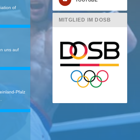
YOUTUBE
ation of
MITGLIED IM DOSB
n uns auf
einland-Pfalz
.